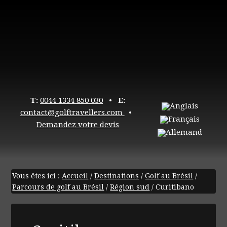
T:
0044 1334 850 030
•
E:
contact@golftravellers.com
•
Demandez votre devis
Vous êtes ici :
Accueil
/
Destinations
/
Golf au Brésil
/
Parcours de golf au Brésil
/
Région sud
/
Curitibano