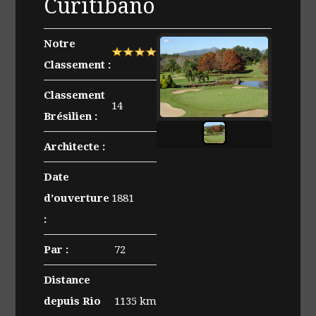
Curitibano
Notre
Classement :
Classement
14
Brésilien :
Green
sur
Architecte :
le
Date
parcours
de
d’ouverture
1881
Curitibano
:
Par :
72
Distance
depuis Rio
1135 km