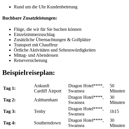
Rund um die Uhr Kundenbetreung
Buchbare Zusatzleistungen:
Flüge, die wir für Sie buchen können
Einzelzimmerzuschlag
Zusätzliche Übernachtungen & Golfplätze
Transport mit Chauffeur
Örtliche Aktivitäten und Sehenswürdigkeiten
Mittag- und Abendessen
Reiseversicherung
Beispielreiseplan:
Ankunft
Dragon Hotel****,
50
Tag 1:
Cardiff Airport
Swansea
Minuten
Dragon Hotel****,
30
Tag 2:
Ashburnham
Swansea
Minuten
Dragon Hotel****,
Tag 3:
Tenby
1h15
Swansea
Dragon Hotel****,
30
Tag 4:
Southerndown
Swansea
Minuten