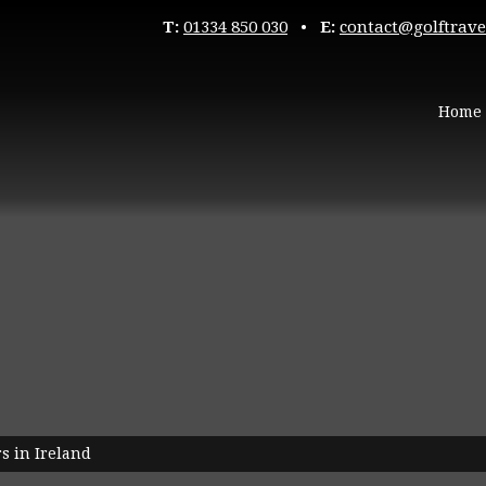
T:
01334 850 030
•
E:
contact@golftrave
Home
s in Ireland