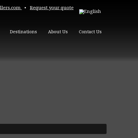
llers.com
•
Request your quote
Destinations
About Us
Contact Us