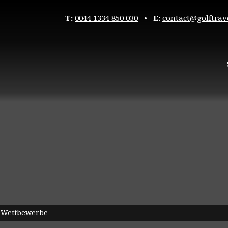
T:
0044 1334 850 030
•
E:
contact@golftrav
Wettbewerbe