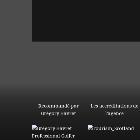
Recommandé par
Les accréditations de
Grégory Havret
l'agence