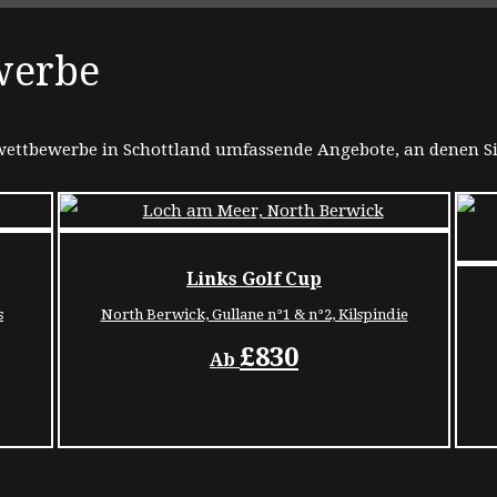
werbe
ettbewerbe in Schottland umfassende Angebote, an denen S
Links Golf Cup
s
North Berwick, Gullane n°1 & n°2, Kilspindie
£830
Ab