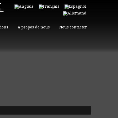
•
is
tions
A propos de nous
Nous contacter