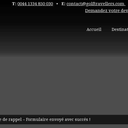
T:
0044 1334 850 030
•
E:
contact@golftravellers.com
Demandez votre dev
Accueil
Destina
de rappel – Formulaire envoyé avec succés !