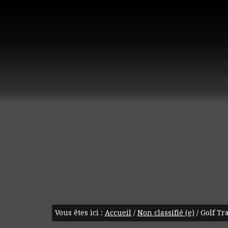
Vous êtes ici :
Accueil
/
Non classifié (e)
/
Golf Tr