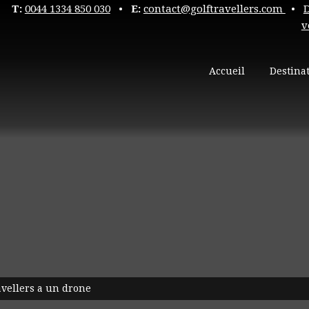
T:
0044 1334 850 030
•
E:
contact@golftravellers.com
•
v
Accueil
Destina
avellers a un drone