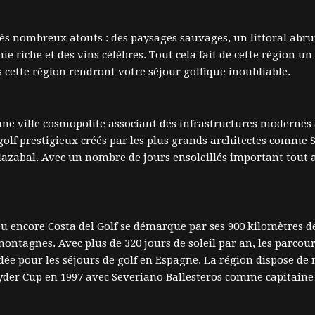
ès nombreux atouts : des paysages sauvages, un littoral abru
riche et des vins célèbres. Tout cela fait de cette région un e
 cette région rendront votre séjour golfique inoubliable.
 une ville cosmopolite associant des infrastructures modernes à
lf prestigieux créés par les plus grands architectes comme S
zabal. Avec un nombre de jours ensoleillés important tout au
 encore Costa del Golf se démarque par ses 900 kilomètres de 
montagnes. Avec plus de 320 jours de soleil par an, les parcour
ndée pour les séjours de golf en Espagne. La région dispose 
 Ryder Cup en 1997 avec Severiano Ballesteros comme capitaine