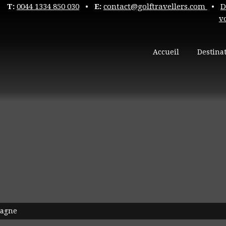
T:
0044 1334 850 030
•
E:
contact@golftravellers.com
•
D
v
Accueil
Destina
pagne