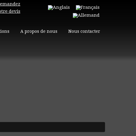
emandez
otre devis
tions
A propos de nous
Nous contacter