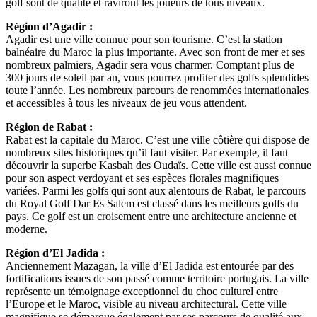
golf sont de qualité et raviront les joueurs de tous niveaux.
Région d’Agadir :
Agadir est une ville connue pour son tourisme. C’est la station
balnéaire du Maroc la plus importante. Avec son front de mer et ses
nombreux palmiers, Agadir sera vous charmer. Comptant plus de
300 jours de soleil par an, vous pourrez profiter des golfs splendides
toute l’année. Les nombreux parcours de renommées internationales
et accessibles à tous les niveaux de jeu vous attendent.
Région de Rabat :
Rabat est la capitale du Maroc. C’est une ville côtière qui dispose de
nombreux sites historiques qu’il faut visiter. Par exemple, il faut
découvrir la superbe Kasbah des Oudaïs. Cette ville est aussi connue
pour son aspect verdoyant et ses espèces florales magnifiques
variées. Parmi les golfs qui sont aux alentours de Rabat, le parcours
du Royal Golf Dar Es Salem est classé dans les meilleurs golfs du
pays. Ce golf est un croisement entre une architecture ancienne et
moderne.
Région d’El Jadida :
Anciennement Mazagan, la ville d’El Jadida est entourée par des
fortifications issues de son passé comme territoire portugais. La ville
représente un témoignage exceptionnel du choc culturel entre
l’Europe et le Maroc, visible au niveau architectural. Cette ville
magnifique se démarque également par ses parcours de qualité aux