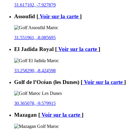
31.617102, -7.927879
Assoufid
[
Voir sur la carte
]
31.551961, -8.085695
El Jadida Royal
[
Voir sur la carte
]
33.258290, -8.424598
Golf de l’Océan (les Dunes)
[
Voir sur la carte
]
30.365078, -9.579915
Mazagan
[
Voir sur la carte
]