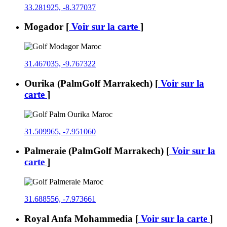
33.281925, -8.377037
Mogador
[
Voir sur la carte
]
31.467035, -9.767322
Ourika (PalmGolf Marrakech)
[
Voir sur la
carte
]
31.509965, -7.951060
Palmeraie (PalmGolf Marrakech)
[
Voir sur la
carte
]
31.688556, -7.973661
Royal Anfa Mohammedia
[
Voir sur la carte
]