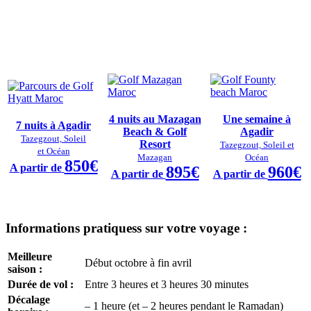
4 nuits au Mazagan
Une semaine à
7 nuits à Agadir
Beach & Golf
Agadir
Tazegzout, Soleil
Resort
Tazegzout, Soleil et
et Océan
Mazagan
Océan
850€
A partir de
895€
960€
A partir de
A partir de
Informations pratiquess sur votre voyage :
Meilleure
Début octobre à fin avril
saison :
Durée de vol :
Entre 3 heures et 3 heures 30 minutes
Décalage
– 1 heure (et – 2 heures pendant le Ramadan)