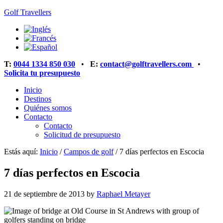
Golf Travellers
T:
0044 1334 850 030
•
E:
contact@golftravellers.com
•
Solicita tu presupuesto
Inicio
Destinos
Quiénes somos
Contacto
Contacto
Solicitud de presupuesto
Estás aquí:
Inicio
/
Campos de golf
/
7 días perfectos en Escocia
7 días perfectos en Escocia
21 de septiembre de 2013
by
Raphael Metayer