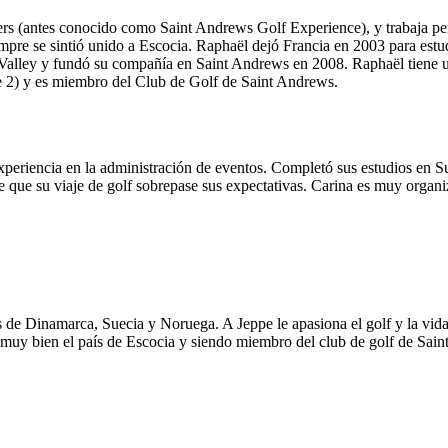
ers (antes conocido como Saint Andrews Golf Experience), y trabaja pe
empre se sintió unido a Escocia. Raphaël dejó Francia en 2003 para est
alley y fundó su compañía en Saint Andrews en 2008. Raphaël tiene un
de 2) y es miembro del Club de Golf de Saint Andrews.
xperiencia en la administración de eventos. Completó sus estudios en Su
de que su viaje de golf sobrepase sus expectativas. Carina es muy organ
es de Dinamarca, Suecia y Noruega. A Jeppe le apasiona el golf y la vid
y bien el país de Escocia y siendo miembro del club de golf de Saint A