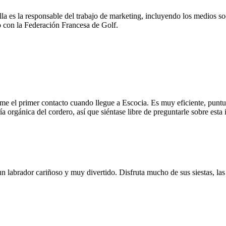
Ella es la responsable del trabajo de marketing, incluyendo los medios s
do con la Federación Francesa de Golf.
me el primer contacto cuando llegue a Escocia. Es muy eficiente, puntu
ía orgánica del cordero, así que siéntase libre de preguntarle sobre esta
 un labrador cariñoso y muy divertido. Disfruta mucho de sus siestas, l
Recommandé par Grégory Havret