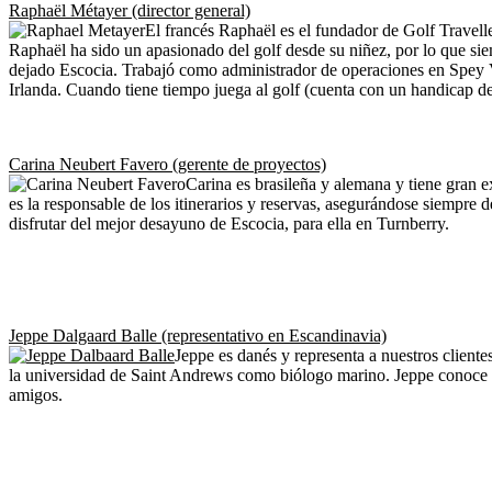
Raphaël Métayer (director general)
El francés Raphaël es el fundador de Golf Travell
Raphaël ha sido un apasionado del golf desde su niñez, por lo que si
dejado Escocia. Trabajó como administrador de operaciones en Spey V
Irlanda. Cuando tiene tiempo juega al golf (cuenta con un handicap 
Carina Neubert Favero (gerente de proyectos)
Carina es brasileña y alemana y tiene gran e
es la responsable de los itinerarios y reservas, asegurándose siempre 
disfrutar del mejor desayuno de Escocia, para ella en Turnberry.
Jeppe Dalgaard Balle (representativo en Escandinavia)
Jeppe es danés y representa a nuestros client
la universidad de Saint Andrews como biólogo marino. Jeppe conoce mu
amigos.