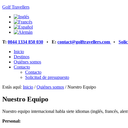
Golf Travellers
T:
0044 1334 850 030
•
E:
contact@golftravellers.com
•
Soli
Inicio
Destinos
Quiénes somos
Contacto
Contacto
Solicitud de presupuesto
Estás aquí:
Inicio
/
Quiénes somos
/
Nuestro Equipo
Nuestro Equipo
Nuestro equipo internacional habla siete idiomas (inglés, francés, ale
Personal: