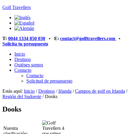
Golf Travellers
T:
0044 1334 850 030
•
E:
contact@golftravellers.com
•
Solicita tu presupuesto
Inicio
Destinos
Quiénes somos
Contacto
Contacto
Solicitud de presupuesto
Estás aquí:
Inicio
/
Destinos
/
Irlanda
/
Campos de golf en Irlanda
/
Región del Sudoeste
/
Dooks
Dooks
Nuestra
clasificación: