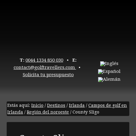
T:
0044 1334 850 030
•
E:
contact@golftravellers.com
•
Solicita tu presupuesto
Estás aquí:
Inicio
/
Destinos
/
Irlanda
/
Campos de golf en
Irlanda
/
Región del noroeste
/
County Sligo