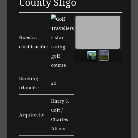
County Sligo
Nuestra
clasificación:
Ranking
20
irlandés:
Harry S.
Colt /
Arquitecto:
Charles
Alison